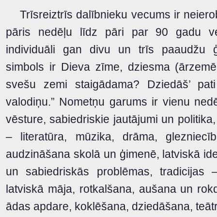
Trīsreiztrīs dalībnieku vecums ir neiero
pāris nedēļu līdz pāri par 90 gadu v
individuāli gan divu un trīs paaudžu ģ
simbols ir Dieva zīme, dziesma (ārzemē
svešu zemi staigādama? Dziedāš’ pati
valodiņu.” Nometņu garums ir vienu nedē
vēsture, sabiedriskie jautājumi un politika, 
– literatūra, mūzika, drāma, glezniecīb
audzināšana skolā un ģimenē, latviskā ide
un sabiedriskās problēmas, tradicijas –
latviskā māja, rotkalšana, aušana un rok
ādas apdare, koklēšana, dziedāšana, teātri