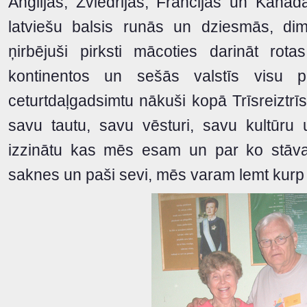
Anglijas, Zviedrijas, Francijas un Kanāda
latviešu balsis runās un dziesmās, dim
ņirbējuši pirksti mācoties darināt rot
kontinentos un sešās valstīs visu pa
ceturtdaļgadsimtu nākuši kopā Trīsreiztrīs 
savu tautu, savu vēsturi, savu kultūru 
izzinātu kas mēs esam un par ko stāvam
saknes un paši sevi, mēs varam lemt kurp 