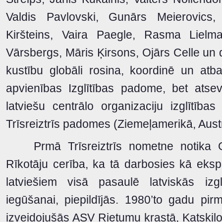
Valdis Pavlovski, Gunārs Meierovics,
Kiršteins, Vaira Paegle, Rasma Lielma
Vārsbergs, Māris Ķirsons, Ojārs Celle un da
kustību globāli rosina, koordinē un atba
apvienības Izglītības padome, bet atse
latviešu centrālo organizaciju izglītība
Trīsreiztrīs padomes (Ziemeļamerikā, Austrā
Prmā Trīsreiztrīs nometne notika G
Rīkotāju cerība, ka tā darbosies kā eks
latviešiem visā pasaulē latviskās izg
iegūšanai, piepildījās. 1980’to gadu pi
izveidojušās ASV Rietumu krastā, Katskiļos,