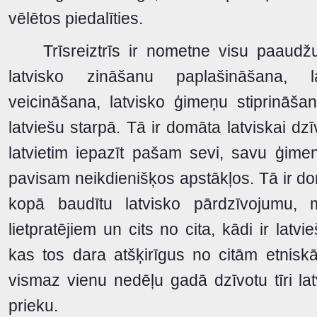
vēlētos piedalīties.
Trīsreiztrīs ir nometne visu paaudžu 
latvisko zināšanu paplašināšana, l
veicināšana, latvisko ģimeņu stiprinā
latviešu starpā. Tā ir domāta latviskai dzīv
latvietim iepazīt pašam sevi, savu ģim
pavisam neikdienišķos apstākļos. Tā ir do
kopā baudītu latvisko pārdzīvojumu,
lietpratējiem un cits no cita, kādi ir latv
kas tos dara atšķirīgus no citām etnis
vismaz vienu nedēļu gadā dzīvotu tīri latv
prieku.