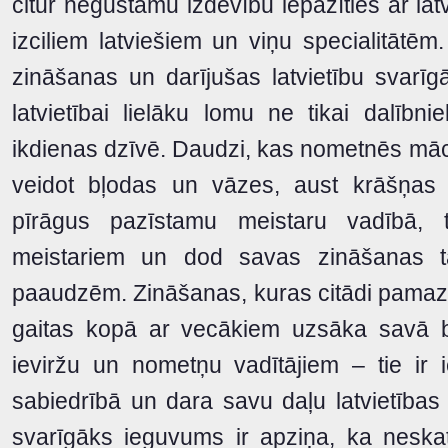
citur negūstamu izdevību iepazīties ar latv
izciliem latviešiem un viņu specialitātē
zināšanas un darījušas latvietību svar
latvietībai lielāku lomu ne tikai dalībn
ikdienas dzīvē. Daudzi, kas nometnēs mācī
veidot bļodas un vāzes, aust krāšņas p
pīrāgus pazīstamu meistaru vadībā, t
meistariem un dod savas zināšanas t
paaudzēm. Zināšanas, kuras citādi pamazā
gaitas kopā ar vecākiem uzsāka savā bē
ieviržu un nometņu vadītājiem – tie ir 
sabiedrībā un dara savu daļu latvietības
svarīgāks ieguvums ir apziņa, ka neskat