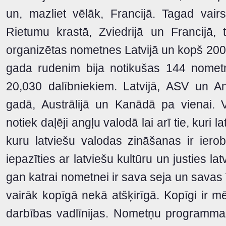
un, mazliet vēlāk, Francijā. Tagad va
Rietumu krastā, Zviedrijā un Francijā,
organizētas nometnes Latvijā un kopš 200
gada rudenim bija notikušas 144 nomet
20,030 dalībniekiem. Latvijā, ASV un A
gadā, Austrālijā un Kanādā pa vienai.
notiek daļēji angļu valodā lai arī tie, kuri l
kuru latviešu valodas zināšanas ir ierob
iepazīties ar latviešu kultūru un justies la
gan katrai nometnei ir sava seja un savas
vairāk kopīgā nekā atšķirīgā. Kopīgi ir m
darbības vadlīnijas. Nometņu programmas 