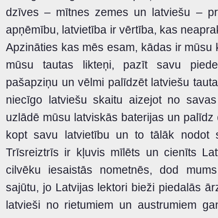
dzīves – mītnes zemes un latviešu – pra
apņēmību, latvietība ir vērtība, kas neap
Apzināties kas mēs esam, kādas ir mūsu kul
mūsu tautas likteņi, pazīt savu pied
pašapziņu un vēlmi palīdzēt latviešu tauta
niecīgo latviešu skaitu aizejot no savas
uzlādē mūsu latviskās baterijas un palīdz 
kopt savu latvietību un to tālāk nodot
Trīsreiztrīs ir kļuvis mīlēts un cienīts L
cilvēku iesaistās nometnēs, dod mums
sajūtu, jo Latvijas lektori bieži piedalās
latvieši no rietumiem un austrumiem gan 