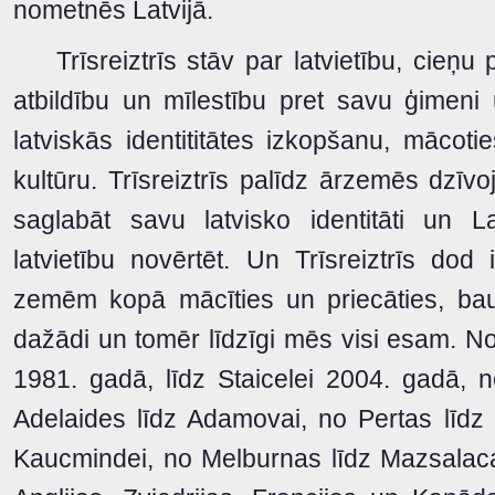
nometnēs Latvijā.
Trīsreiztrīs stāv par latvietību, cieņu p
atbildību un mīlestību pret savu ģimeni
latviskās identititātes izkopšanu, mācot
kultūru. Trīsreiztrīs palīdz ārzemēs dzīv
saglabāt savu latvisko identitāti un L
latvietību novērtēt. Un Trīsreiztrīs dod
zemēm kopā mācīties un priecāties, baud
dažādi un tomēr līdzīgi mēs visi esam. 
1981. gadā, līdz Staicelei 2004. gadā, n
Adelaides līdz Adamovai, no Pertas līdz P
Kaucmindei, no Melburnas līdz Mazsalaca