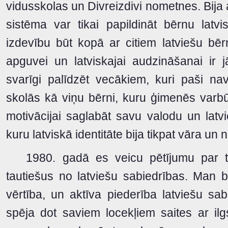
vidusskolas un Divreizdivi nometnes. Bija a
sistēma var tikai papildināt bērnu lat
izdevību būt kopā ar citiem latviešu bēr
apguvei un latviskajai audzināšanai ir 
svarīgi palīdzēt vecākiem, kuri paši nav 
skolās kā viņu bērni, kuru ģimenēs varbū
motivācijai saglabāt savu valodu un latvi
kuru latviskā identitāte bija tikpat vāra un
1980. gadā es veicu pētījumu par to,
tautiešus no latviešu sabiedrības. Man bij
vērtība, un aktīva piederība latviešu sabied
spēja dot saviem locekļiem saites ar il