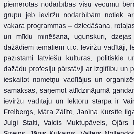
piemērotas nodarbības visu vecumu bērn
grupu jeb ieviržu nodarbībām notiek ar
vakara programmas – dziedāšana, rotaļas
un mīklu minēšana, ugunskuri, dzejas 
dažādiem tematiem u.c. Ieviržu vadītāji, le
pazīstami latviešu kultūras, politiskie 
dažādu profesiju pārstāvji ar izglītību un p
ieskaitot nometņu vadītājus un organizēt
samaksas, saņemot atlīdzinājumā gandar
ieviržu vadītāju un lektoru starpā ir Va
Freibergs, Māra Zālīte, Janīna Kursīte Il
Julgi Stalti, Valdis Muktupāvels, Ojārs 
Streips, Jānis Kukainis, Valters Nollendo