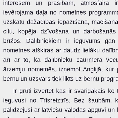
interesēm un prasībām, atmosfaira i
ievērojama daļa no nometnes programmas 
uzskatu dažādības iepazīšana, mācīšanā
citu, kopēja dzīvošana un darbošanās
brīžos. Dalībniekiem ir ieguvums gan 
nometnes atšķiras ar daudz lielāku dalīb
arī ar to, ka dalībnieku caurmēra vec
ārzemju nometnēs, izņemot Anglijā, kur 
bērnu un uzsvars tiek likts uz bērnu pro
Ir grūti izvērtēt kas ir svarigākais ko t
ieguvusi no Trīsreiztrīs. Bez šaubām, 
palīdzējusi ar latviešu valodas apguvi un l