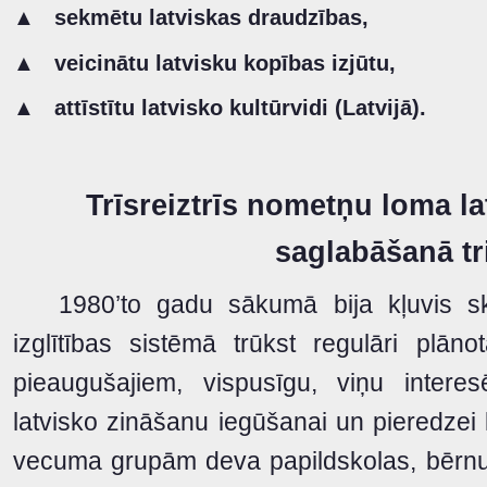
▲
sekmētu latviskas draudzības,
▲
veicinātu latvisku kopības izjūtu,
▲
attīstītu latvisko kultūrvidi (Latvijā).
Trīsreiztrīs nometņu loma la
saglabāšanā t
1980’to gadu sākumā bija kļuvis ska
izglītības sistēmā trūkst regulāri plā
pieaugušajiem, vispusīgu, viņu intere
latvisko zināšanu iegūšanai un pieredzei
vecuma grupām deva papildskolas, bērn