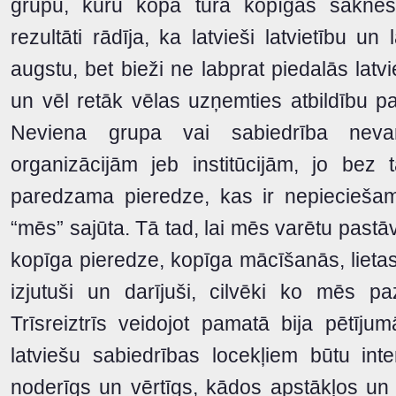
grupu, kuru kopā tura kopīgas saknes
rezultāti rādīja, ka latvieši latvietību un
augstu, bet bieži ne labprat piedalās latvi
un vēl retāk vēlas uzņemties atbildību pa
Neviena grupa vai sabiedrība neva
organizācijām jeb institūcijām, jo bez 
paredzama pieredze, kas ir nepieciešam
“mēs” sajūta. Tā tad, lai mēs varētu pastāv
kopīga pieredze, kopīga mācīšanās, lieta
izjutuši un darījuši, cilvēki ko mēs 
Trīsreiztrīs veidojot pamatā bija pētīju
latviešu sabiedrības locekļiem būtu inter
noderīgs un vērtīgs, kādos apstākļos un 