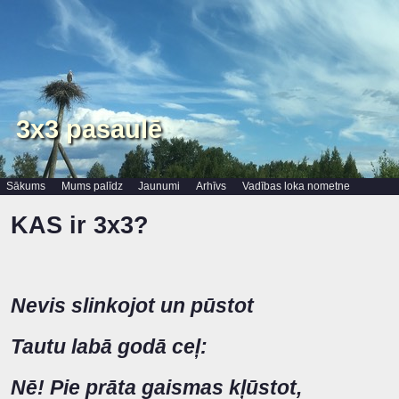
3x3 pasaulē
Sākums
Mums palīdz
Jaunumi
Arhīvs
Vadības loka nometne
KAS ir 3x3?
Nevis slinkojot un pūstot
Tautu labā godā ceļ:
Nē! Pie prāta gaismas kļūstot,