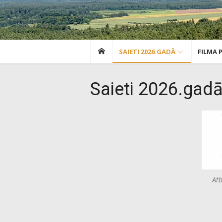
SAIETI 2026.GADĀ
FILMA P
Saieti 2026.gad
Atb