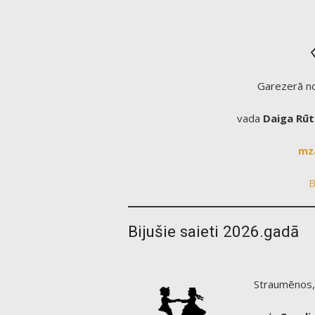
Garezerā no
vada
Daiga Rūt
mz
B
Bijušie saieti 2026.gadā
Straumēnos, 