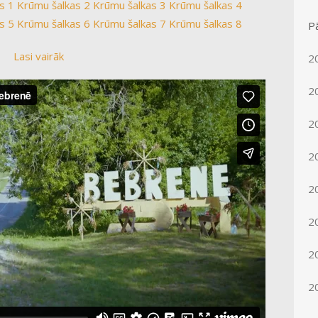
s 1
Krūmu šalkas 2
Krūmu šalkas 3
Krūmu šalkas 4
s 5
Krūmu šalkas 6
Krūmu šalkas 7
Krūmu šalkas 8
Pā
Lasi vairāk
2
2
2
2
2
2
2
2