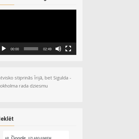
ideo
ayer
00:00
02:49
tvisko stiprinās Īrijā, bet Sigulda -
tokholma rada dziesmu
eklēt