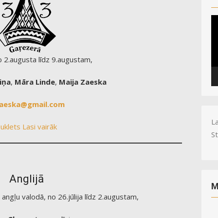
V
Pl
 2.augusta līdz 9.augustam,
iņa
,
Māra Linde
,
Maija Zaeska
aeska@gmail.com
La
uklets
Lasi vairāk
S
Anglijā
M
angļu valodā, no 26.jūlija līdz 2.augustam,