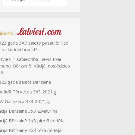
:
blicēts
023.gada 3×3 saiets pasaulē: Kad
 uz kurieni braukt?
tvieši ir sabiedrība, nevis tikai
mene: Bērzainē, Vācijā, noslēdzies
x3!
022.gada saiets Bērzainē
anādā Tērvetes 3x3 2021.g.
SV Garezerā 3x3 2021.g.
ācijā Bērzainē 3x3 Z.Mauriņa
ācijā Bērzainē 3x3 pirmā nedēļa
ācijā Bērzainē 3x3 otrā nedēļa