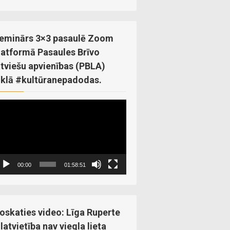
eminārs 3×3 pasaulē Zoom
latformā Pasaules Brīvo
atviešu apvienības (PBLA)
iklā #kultūranepadodas.
ideo
ayer
00:00
01:58:51
oskaties video: Līga Ruperte
 latvietība nav viegla lieta