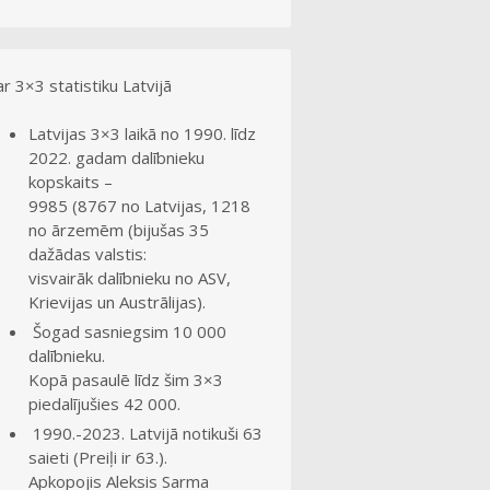
r 3×3 statistiku Latvijā
Latvijas 3×3 laikā no 1990. līdz
2022. gadam dalībnieku
kopskaits –
9985 (8767 no Latvijas, 1218
no ārzemēm (bijušas 35
dažādas valstis:
visvairāk dalībnieku no ASV,
Krievijas un Austrālijas).
Šogad sasniegsim 10 000
dalībnieku.
Kopā pasaulē līdz šim 3×3
piedalījušies 42 000.
1990.-2023. Latvijā notikuši 63
saieti (Preiļi ir 63.).
Apkopojis Aleksis Sarma