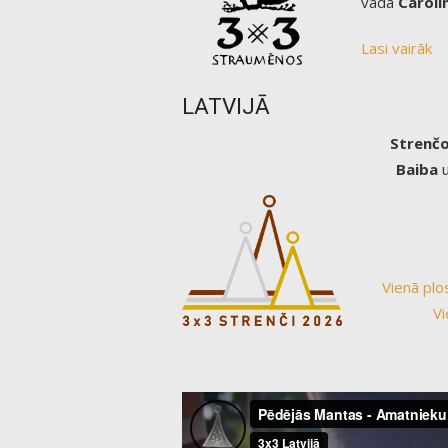
vada
Caroli
Lasi vairāk
LATVIJĀ
Strenčo
Baiba
Vienā plo
Vi