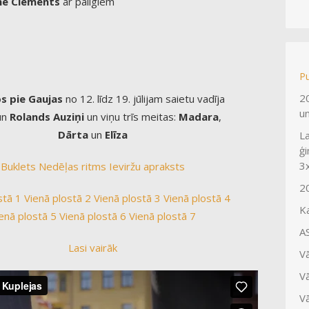
ne Clements
ar palīgiem
Pu
2
s pie Gaujas
no 12. līdz 19. jūlijam saietu vadīja
un
un
Rolands
Auziņi
un viņu trīs meitas:
Madara
,
Dārta
un
Elīza
La
ģi
3
Buklets
Nedēļas ritms
Ieviržu apraksts
2
stā 1
Vienā plostā 2
Vienā plostā 3
Vienā plostā 4
K
enā plostā 5
Vienā plostā 6
Vienā plostā 7
A
Lasi vairāk
V
V
V