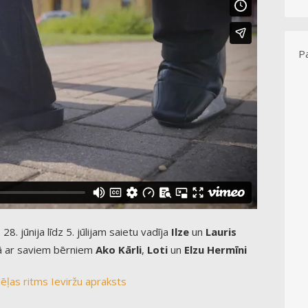
Pa
28. jūnija līdz 5. jūlijam saietu vadīja
Ilze
un
Lauris
 ar saviem bērniem
Ako Kārli
,
Loti
un
Elzu Hermīni
ēļas ritms
Ieviržu apraksts