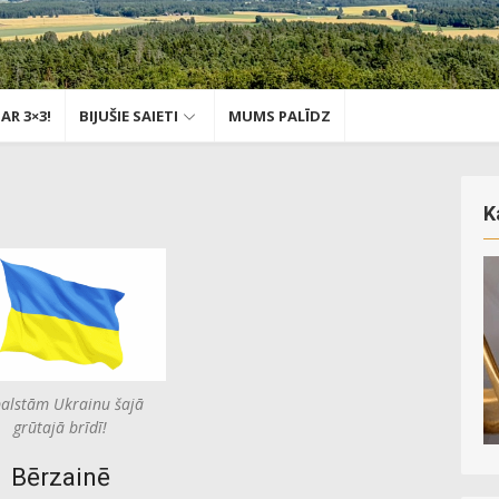
AR 3×3!
BIJUŠIE SAIETI
MUMS PALĪDZ
ā
K
alstām Ukrainu šajā
grūtajā brīdī!
Bērzainē