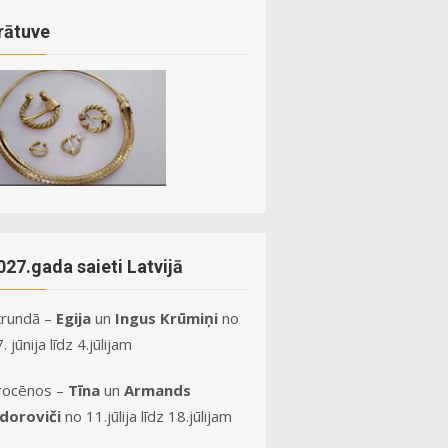
rātuve
027.gada saieti Latvijā
krundā –
Egija
un
Ingus Krūmiņi
no
. jūnija līdz 4.jūlijam
rocēnos –
Tīna
un
Armands
idoroviči
no 11.jūlija līdz 18.jūlijam