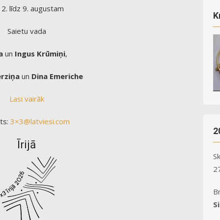
2. līdz 9. augustam
K
Saietu vada
a
un
Ingus Krūmiņi
,
ērziņa
un
Dina Emeriche
Lasi vairāk
ts:
3×3@latviesi.com
2
Īrijā
S
27
B
S