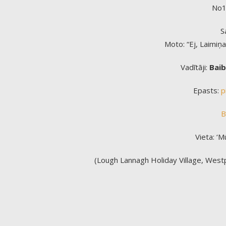
No1
S
Moto: “Ej, Laimiņa
Vadītāji:
Baib
Epasts:
p
B
Vieta: ‘M
(Lough Lannagh Holiday Village, West