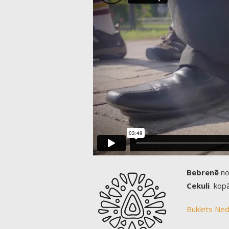
Bebrenē
no 
Cekuli
kopā
Buklets
Ned