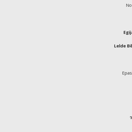
No 
Egij
Lelde B
Epas