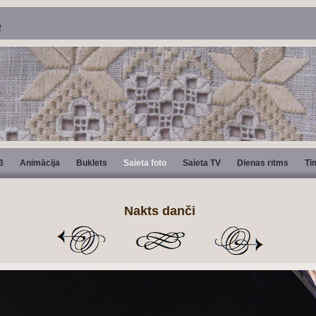
4
3
Animācija
Buklets
Saieta foto
Saieta TV
Dienas ritms
Tī
Nakts danči