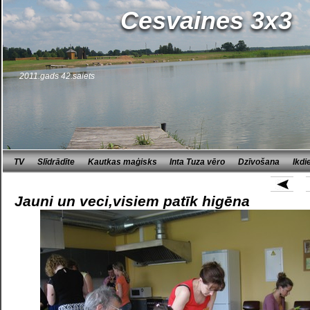
Cesvaines 3x3
2011.gads 42.saiets
TV
Slīdrādīte
Kautkas maģisks
Inta Tuza vēro
Dzīvošana
Ikdi
Jauni un veci,visiem patīk higēna