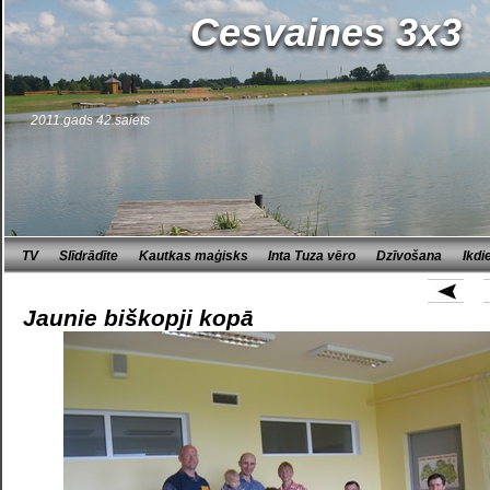
Cesvaines 3x3
2011.gads 42.saiets
TV
Slīdrādīte
Kautkas maģisks
Inta Tuza vēro
Dzīvošana
Ikdi
Jaunie biškopji kopā