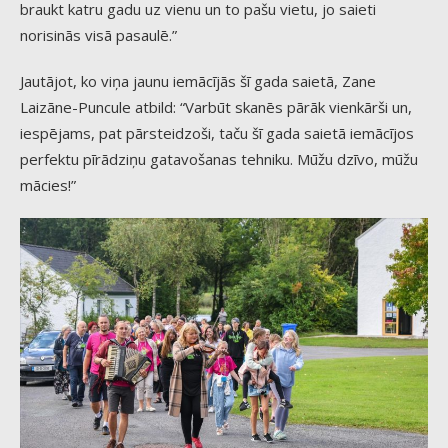
braukt katru gadu uz vienu un to pašu vietu, jo saieti
norisinās visā pasaulē.”
Jautājot, ko viņa jaunu iemācījās šī gada saietā, Zane
Laizāne-Puncule atbild: “Varbūt skanēs pārāk vienkārši un,
iespējams, pat pārsteidzoši, taču šī gada saietā iemācījos
perfektu pīrādziņu gatavošanas tehniku. Mūžu dzīvo, mūžu
mācies!”