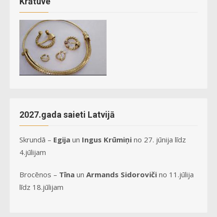
Krātuve
2027.gada saieti Latvijā
Skrundā –
Egija
un
Ingus Krūmiņi
no 27. jūnija līdz
4.jūlijam
Brocēnos –
Tīna
un
Armands
Sidoroviči
no 11.jūlija
līdz 18.jūlijam