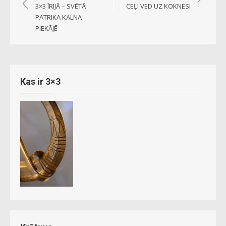
navigation
3×3 ĪRIJĀ – SVĒTĀ
CEĻI VED UZ KOKNESI
PATRIKA KALNA
PIEKĀJĒ
Kas ir 3×3