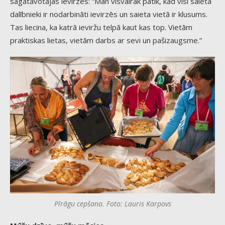
sagatavotajās ievirzēs: “Man visvairāk patīk, kad visi saieta
dalībnieki ir nodarbināti ievirzēs un saieta vietā ir klusums.
Tas liecina, ka katrā ieviržu telpā kaut kas top. Vietām
praktiskas lietas, vietām darbs ar sevi un pašizaugsme.”
Pīrāgu cepšana. Foto: Lauris Karpovs