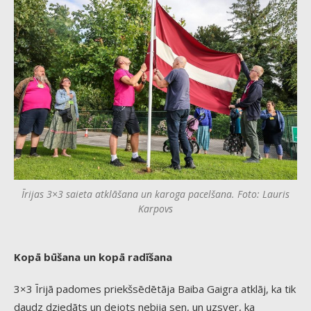
Īrijas 3×3 saieta atklāšana un karoga pacelšana. Foto: Lauris
Karpovs
Kopā būšana un kopā radīšana
3×3 Īrijā padomes priekšsēdētāja Baiba Gaigra atklāj, ka tik
daudz dziedāts un dejots nebija sen, un uzsver, ka