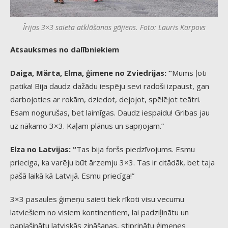
Īrijas 3×3 saieta atklāšanas gājiens. Foto: Lauris Karpovs
Atsauksmes no dalībniekiem
Daiga, Märta, Elma, ģimene no Zviedrijas: “
Mums ļoti
patika! Bija daudz dažādu iespēju sevi radoši izpaust, gan
darbojoties ar rokām, dziedot, dejojot, spēlējot teātri.
Esam nogurušas, bet laimīgas. Daudz iespaidu! Gribas jau
uz nākamo 3×3. Kaļam plānus un sapņojam.”
Elza no Latvijas: “
Tas bija foršs piedzīvojums. Esmu
prieciga, ka varēju būt ārzemju 3×3. Tas ir citādāk, bet taja
pašā laikā kā Latvijā. Esmu priecīga!”
3×3 pasaules ģimeņu saieti tiek rīkoti visu vecumu
latviešiem no visiem kontinentiem, lai padziļinātu un
paplašinātu latviskās zināšanas, stiprinātu ģimenes