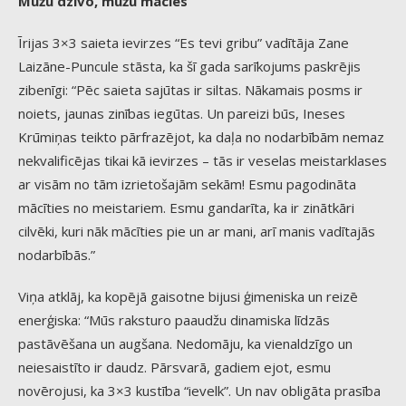
Mūžu dzīvo, mūžu mācies
Īrijas 3×3 saieta ievirzes “Es tevi gribu” vadītāja Zane
Laizāne-Puncule stāsta, ka šī gada sarīkojums paskrējis
zibenīgi: “Pēc saieta sajūtas ir siltas. Nākamais posms ir
noiets, jaunas zinības iegūtas. Un pareizi būs, Ineses
Krūmiņas teikto pārfrazējot, ka daļa no nodarbībām nemaz
nekvalificējas tikai kā ievirzes – tās ir veselas meistarklases
ar visām no tām izrietošajām sekām! Esmu pagodināta
mācīties no meistariem. Esmu gandarīta, ka ir zinātkāri
cilvēki, kuri nāk mācīties pie un ar mani, arī manis vadītajās
nodarbībās.”
Viņa atklāj, ka kopējā gaisotne bijusi ģimeniska un reizē
enerģiska: “Mūs raksturo paaudžu dinamiska līdzās
pastāvēšana un augšana. Nedomāju, ka vienaldzīgo un
neiesaistīto ir daudz. Pārsvarā, gadiem ejot, esmu
novērojusi, ka 3×3 kustība “ievelk”. Un nav obligāta prasība