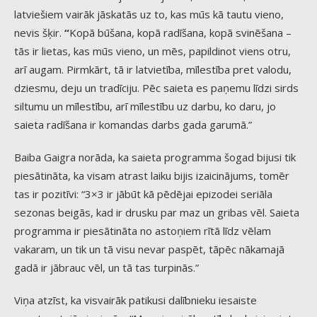
latviešiem vairāk jāskatās uz to, kas mūs kā tautu vieno,
nevis šķir.
“
Kopā būšana, kopā radīšana, kopā svinēšana –
tās ir lietas, kas mūs vieno, un mēs, papildinot viens otru,
arī augam. Pirmkārt, tā ir latvietība, mīlestība pret valodu,
dziesmu, deju un tradīciju. Pēc saieta es paņemu līdzi sirds
siltumu un mīlestību, arī mīlestību uz darbu, ko daru, jo
saieta radīšana ir komandas darbs gada garumā.”
Baiba Gaigra norāda, ka saieta programma šogad bijusi tik
piesātināta, ka visam atrast laiku bijis izaicinājums, tomēr
tas ir pozitīvi: “3×3 ir jābūt kā pēdējai epizodei seriāla
sezonas beigās, kad ir drusku par maz un gribas vēl. Saieta
programma ir piesātināta no astoņiem rītā līdz vēlam
vakaram, un tik un tā visu nevar paspēt, tāpēc nākamajā
gadā ir jābrauc vēl, un tā tas turpinās.”
Viņa atzīst, ka visvairāk patikusi dalībnieku iesaiste