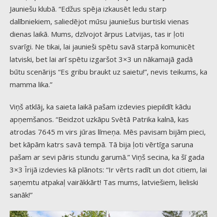
Jauniešu klubā. “Edžus spēja izkausēt ledu starp
dalībniekiem, saliedējot mūsu jauniešus burtiski vienas
dienas laikā. Mums, dzīvojot ārpus Latvijas, tas ir ļoti
svarīgi. Ne tikai, lai jaunieši spētu savā starpā komunicēt
latviski, bet lai arī spētu izgaršot 3×3 un nākamajā gadā
būtu scenārijs “Es gribu braukt uz saietu!”, nevis teikums, ka
mamma lika.”
Viņš atklāj, ka saieta laikā pašam izdevies piepildīt kādu
apņemšanos. “Beidzot uzkāpu Svētā Patrika kalnā, kas
atrodas 7645 m virs jūras līmeņa. Mēs pavisam bijām pieci,
bet kāpām katrs savā tempā. Tā bija ļoti vērtīga saruna
pašam ar sevi pāris stundu garumā.” Viņš secina, ka šī gada
3×3 Īrijā izdevies kā plānots: “Ir vērts radīt un dot citiem, lai
saņemtu atpakaļ vairākkārt! Tas mums, latviešiem, lieliski
sanāk!”