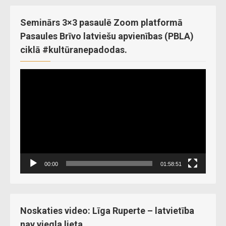
Seminārs 3×3 pasaulē Zoom platformā
Pasaules Brīvo latviešu apvienības (PBLA)
ciklā #kultūranepadodas.
Video
Player
00:00
01:58:51
Noskaties video: Līga Ruperte – latvietība
nav viegla lieta