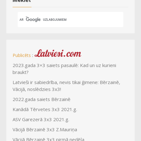
:
Publicēts
2023.gada 3×3 saiets pasaulē: Kad un uz kurieni
braukt?
Latvieši ir sabiedrība, nevis tikai ģimene: Bērzainē,
Vācijā, noslēdzies 3x3!
2022.gada saiets Bērzainē
Kanādā Tērvetes 3x3 2021.g.
ASV Garezerā 3x3 2021.g.
Vācijā Bērzainē 3x3 Z.Mauriņa
Vācijā Bērzainē 3x3 pirmā nedēļa