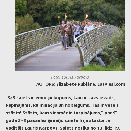
Foto: Lauris Karpovs
AUTORS: Elizabete Rublāne, Latviesi.com
“
3×3 saiets ir emociju kopums, kam ir savs ievads,
kāpinājums, kulminācija un nobeigums. Tas ir vesels
stāsts! Stāsts, kam vienmēr ir turpinājums,” par šī
gada 3×3 pasaules ģimeņu saietu Īrijā stāsta tā
vadītājs Lauris Karpovs. Saiets notika no 13. līdz 19.