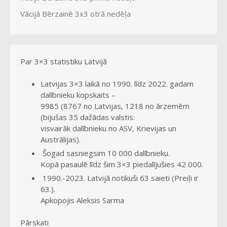
Vācijā Bērzainē 3x3 otrā nedēļa
Par 3×3 statistiku Latvijā
Latvijas 3×3 laikā no 1990. līdz 2022. gadam
dalībnieku kopskaits –
9985 (8767 no Latvijas, 1218 no ārzemēm
(bijušas 35 dažādas valstis:
visvairāk dalībnieku no ASV, Krievijas un
Austrālijas).
Šogad sasniegsim 10 000 dalībnieku.
Kopā pasaulē līdz šim 3×3 piedalījušies 42 000.
1990.-2023. Latvijā notikuši 63 saieti (Preiļi ir
63.).
Apkopojis Aleksis Sarma
Pārskati