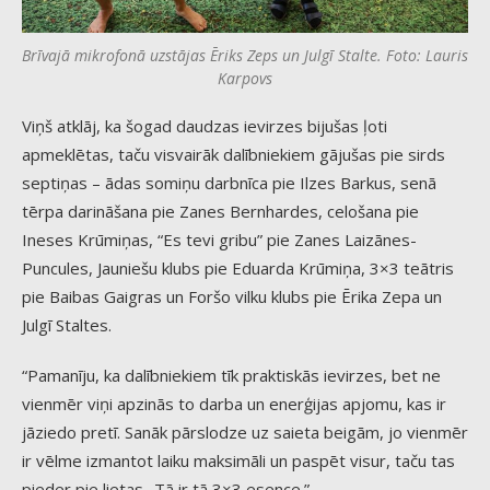
Brīvajā mikrofonā uzstājas Ēriks Zeps un Julgī Stalte. Foto: Lauris
Karpovs
Viņš atklāj, ka šogad daudzas ievirzes bijušas ļoti
apmeklētas, taču visvairāk dalībniekiem gājušas pie sirds
septiņas – ādas somiņu darbnīca pie Ilzes Barkus, senā
tērpa darināšana pie Zanes Bernhardes, celošana pie
Ineses Krūmiņas, “Es tevi gribu” pie Zanes Laizānes-
Puncules, Jauniešu klubs pie Eduarda Krūmiņa, 3×3 teātris
pie Baibas Gaigras un Foršo vilku klubs pie Ērika Zepa un
Julgī Staltes.
“Pamanīju, ka dalībniekiem tīk praktiskās ievirzes, bet ne
vienmēr viņi apzinās to darba un enerģijas apjomu, kas ir
jāziedo pretī. Sanāk pārslodze uz saieta beigām, jo vienmēr
ir vēlme izmantot laiku maksimāli un paspēt visur, taču tas
pieder pie lietas.. Tā ir tā 3×3 esence.”