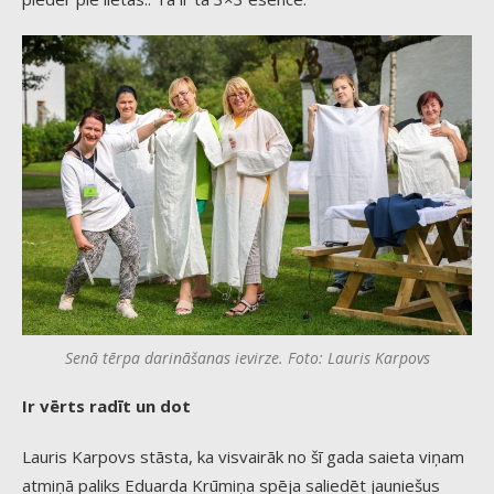
Senā tērpa darināšanas ievirze. Foto: Lauris Karpovs
Ir vērts radīt un dot
Lauris Karpovs stāsta, ka visvairāk no šī gada saieta viņam
atmiņā paliks Eduarda Krūmiņa spēja saliedēt jauniešus