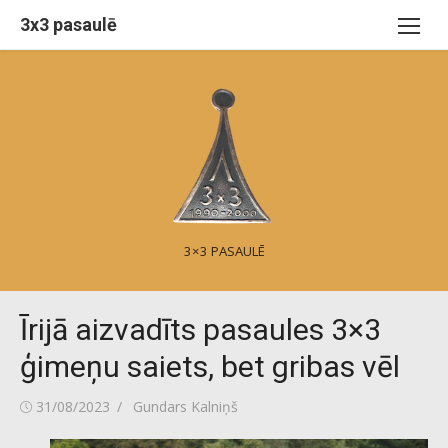
Skip
3x3 pasaulē
to
content
3×3 PASAULĒ
Īrijā aizvadīts pasaules 3×3
ģimeņu saiets, bet gribas vēl
Posted
Author
31/08/2023
Gundars Kalniņš
on