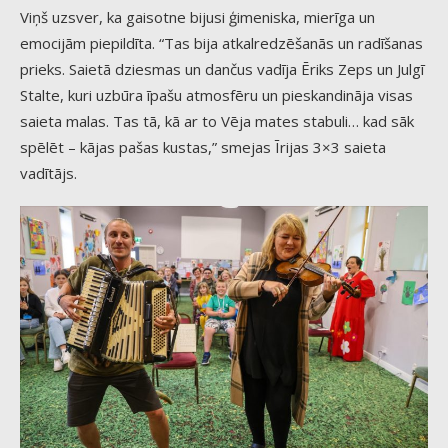
Viņš uzsver, ka gaisotne bijusi ģimeniska, mierīga un
emocijām piepildīta. “Tas bija atkalredzēšanās un radīšanas
prieks. Saietā dziesmas un dančus vadīja Ēriks Zeps un Julgī
Stalte, kuri uzbūra īpašu atmosfēru un pieskandināja visas
saieta malas. Tas tā, kā ar to Vēja mates stabuli… kad sāk
spēlēt – kājas pašas kustas,” smejas Īrijas 3×3 saieta
vadītājs.