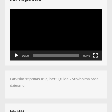
Video
Player
00:00
02:49
Latvisko stiprinās Īrijā, bet Sigulda - Stokholma rada
dziesmu
Meklēt