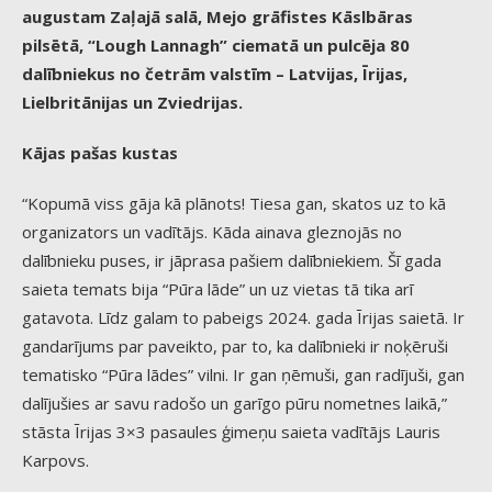
augustam
Zaļajā salā, Mejo grāfistes Kāslbāras
pilsētā, “Lough Lannagh” ciematā un pulcēja 80
dalībniekus no četrām valstīm – Latvijas, Īrijas,
Lielbritānijas un Zviedrijas.
Kājas pašas kustas
“Kopumā viss gāja kā plānots! Tiesa gan, skatos uz to kā
organizators un vadītājs. Kāda ainava gleznojās no
dalībnieku puses, ir jāprasa pašiem dalībniekiem. Šī gada
saieta temats bija “Pūra lāde” un uz vietas tā tika arī
gatavota. Līdz galam to pabeigs 2024. gada Īrijas saietā. Ir
gandarījums par paveikto, par to, ka dalībnieki ir noķēruši
tematisko “Pūra lādes” vilni. Ir gan ņēmuši, gan radījuši, gan
dalījušies ar savu radošo un garīgo pūru nometnes laikā,”
stāsta Īrijas 3×3 pasaules ģimeņu saieta vadītājs Lauris
Karpovs.